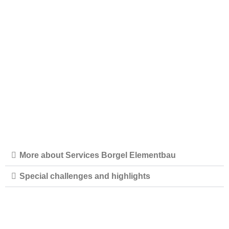
CLIENT
COMPLETION
Pöttinger
-
PROJECT TYPE
LOCATION
-
Germany | 48477 Hörstel
More about Services Borgel Elementbau
Special challenges and highlights